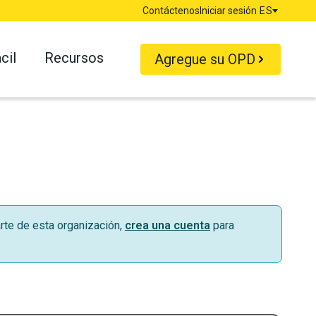
Contáctenos
Iniciar sesión
ES
Idioma
cil
Recursos
Agregue su OPD
rte de esta organización,
crea una cuenta
para