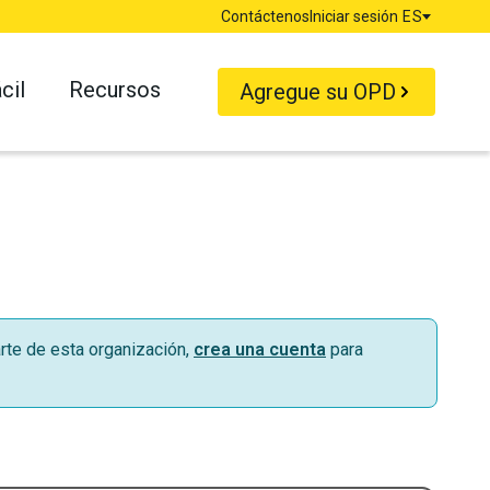
Contáctenos
Iniciar sesión
ES
Idioma
cil
Recursos
Agregue su OPD
rte de esta organización,
crea una cuenta
para