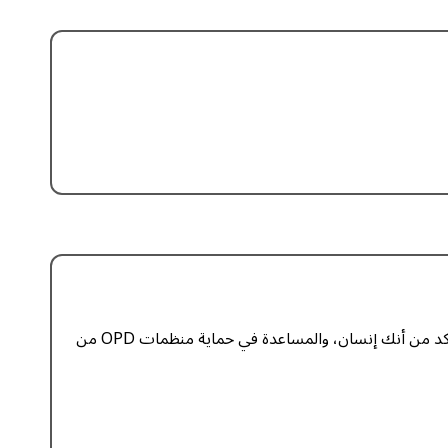
للوصول إلى معلومات الاتصال الخاصة بمنظمات OPD القائمة، يلزمك إنشاء حساب أولًا. يتيح لنا ذلك التحقق من بياناتك، والتأكد من أنك إنسان، والمساعدة في حماية منظمات OPD من