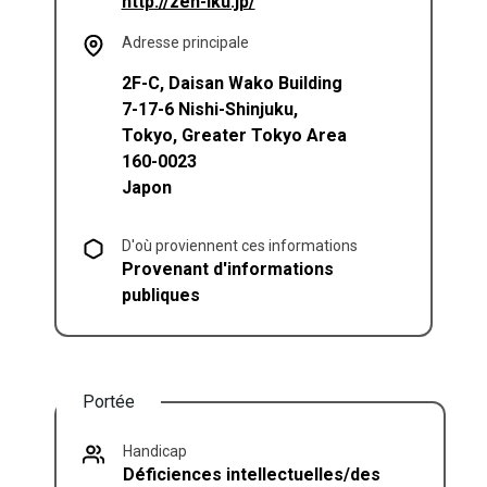
(s'ouvre dans un nouvel ong
http://zen-iku.jp/
Adresse principale
2F-C, Daisan Wako Building
7-17-6 Nishi-Shinjuku,
Tokyo
,
Greater Tokyo Area
160-0023
Japon
D'où proviennent ces informations
Provenant d'informations
publiques
Portée
Handicap
Déficiences intellectuelles/des