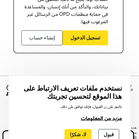
بياناتك، والتأكد من أنك إنسان، والمساعدة
في حماية منظمات OPD من الرسائل غير
المرغوب فيها.
تسجيل الدخول
إنشاء حساب
نستخدم ملفات تعريف الارتباط على
هذا الموقع لتحسين تجربتك
الصورة
بالنقر على زر القبول، فإنك توافق على ذلك.
مزيد من المعلومات
هذه الخريطة هي أكبر مجموعة على الإطلاق من منظمات الأشخاص ذوي الإعاقة عبر
مجتمع المناصرة في مجال الإعاقة العابر للحدود. يقدّمها UCL Global Disability
قبول
لا، شكرًا
Innovation Hub في إطار برنامج AT2030، بتمويل من UK International